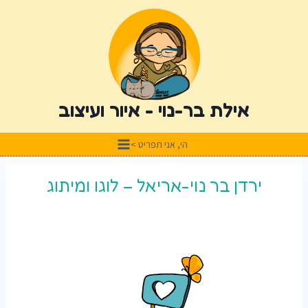
אילת בר-נוי - איור ועיצוב
הי, אני תפריט >
ירדן בר נוי-אריאל – לוגו ומיתוג