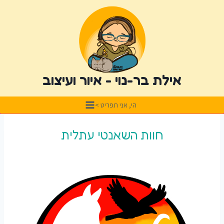
אילת בר-נוי - איור ועיצוב
הי, אני תפריט >
חוות השאנטי עתלית